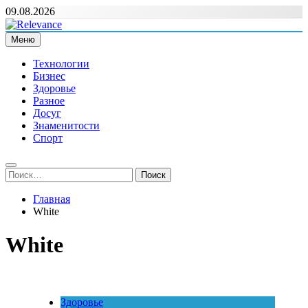
Перейти
09.08.2026
к
содержимому
Меню
Relevance
Релевантні новини — саме те, що вам потрібно
Технологии
Бизнес
Здоровье
Разное
Досуг
Знаменитости
Спорт
Найти:
Главная
White
White
Здоровье