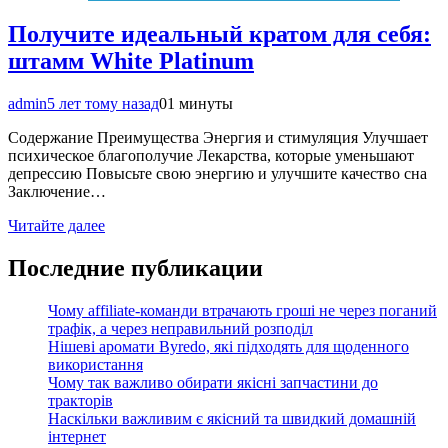
Получите идеальный кратом для себя:
штамм White Platinum
admin
5 лет тому назад
0
1 минуты
Содержание Преимущества Энергия и стимуляция Улучшает
психическое благополучие Лекарства, которые уменьшают
депрессию Повысьте свою энергию и улучшите качество сна
Заключение…
Читайте далее
Последние публикации
Чому affiliate-команди втрачають гроші не через поганий
трафік, а через неправильний розподіл
Нішеві аромати Byredo, які підходять для щоденного
використання
Чому так важливо обирати якісні запчастини до
тракторів
Наскільки важливим є якісний та швидкий домашній
інтернет