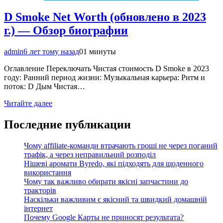
D Smoke Net Worth (обновлено в 2023
г.) — Обзор биографии
admin
6 лет тому назад
0
1 минуты
Оглавление Переключать Чистая стоимость D Smoke в 2023
году: Ранний период жизни: Музыкальная карьера: Ритм и
поток: D Дым Чистая…
Читайте далее
Последние публикации
Чому affiliate-команди втрачають гроші не через поганий
трафік, а через неправильний розподіл
Нішеві аромати Byredo, які підходять для щоденного
використання
Чому так важливо обирати якісні запчастини до
тракторів
Наскільки важливим є якісний та швидкий домашній
інтернет
Почему Google Карты не приносят результата?