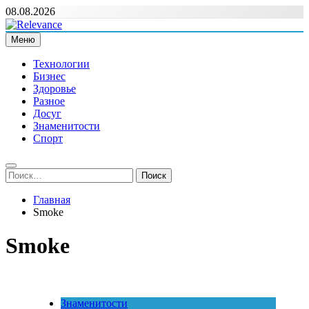
Перейти
08.08.2026
к
содержимому
Меню
Relevance
Релевантні новини — саме те, що вам потрібно
Технологии
Бизнес
Здоровье
Разное
Досуг
Знаменитости
Спорт
Найти:
Главная
Smoke
Smoke
Знаменитости