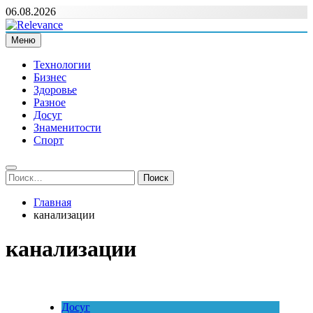
Перейти
06.08.2026
к
содержимому
Меню
Relevance
Релевантні новини — саме те, що вам потрібно
Технологии
Бизнес
Здоровье
Разное
Досуг
Знаменитости
Спорт
Найти:
Главная
канализации
канализации
Досуг