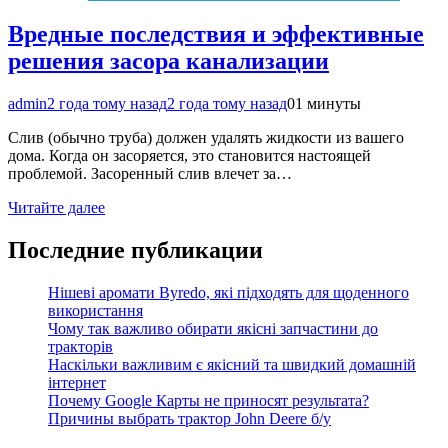
Вредные последствия и эффективные
решения засора канализации
admin
2 года тому назад
2 года тому назад
0
1 минуты
Слив (обычно труба) должен удалять жидкости из вашего
дома. Когда он засоряется, это становится настоящей
проблемой. Засоренный слив влечет за…
Читайте далее
Последние публикации
Нішеві аромати Byredo, які підходять для щоденного
використання
Чому так важливо обирати якісні запчастини до
тракторів
Наскільки важливим є якісний та швидкий домашній
інтернет
Почему Google Карты не приносят результата?
Причины выбрать трактор John Deere б/у